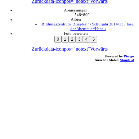
Zurück
data-iconpos="notext"
Vorwärts
Abmessungen
546*800
Alben
Bildungszentrum "Znaj-ka!"
/
Schuljahr 2014/15
/
Insel
der Abenteuer/Hanau
Foto bewerten
Zurück
data-iconpos="notext"
Vorwärts
Powered by
Piwigo
Ansicht :
Mobil
|
Standard