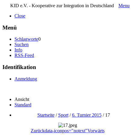
KID e.V. - Kooperative zur Integration in Deutschland
Menu
Close
Menü
Schlagworte
0
Suchen
Info
RSS-Feed
Identifikation
Anmeldung
Ansicht
Standard
Startseite
/
Sport
/
6. Turnier 2015
/
17
Zurück
data-iconpos="notext"
Vorwärts