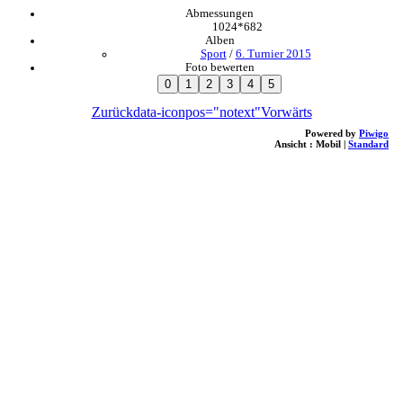
Abmessungen
1024*682
Alben
Sport
/
6. Turnier 2015
Foto bewerten
Zurück
data-iconpos="notext"
Vorwärts
Powered by
Piwigo
Ansicht :
Mobil
|
Standard